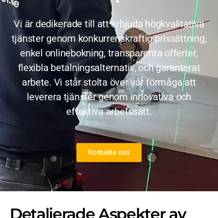
Vi är dedikerade till att erbjuda högkvalitativa
tjänster genom konkurrenskraftig prissättning,
enkel onlinebokning, transparenta offerter,
flexibla betalningsalternativ, och garanterat
arbete. Vi står stolta över vår förmåga att
leverera tjänster genom innovativa och
effektiva arbetssätt.
Kontakta oss
Detaljerade Aspekter av