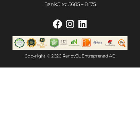
BankGiro: 5685 – 8475
Copyright © 2026 RenovEL Entreprenad AB