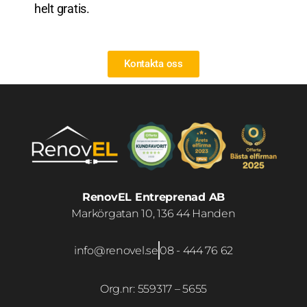
helt gratis.
Kontakta oss
RenovEL Entreprenad AB
Markörgatan 10, 136 44 Handen
info@renovel.se
08 - 444 76 62
Org.nr: 559317 – 5655