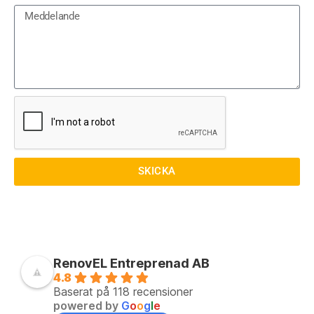
SKICKA
RenovEL Entreprenad AB
4.8
Baserat på 118 recensioner
powered by
G
o
o
g
l
e